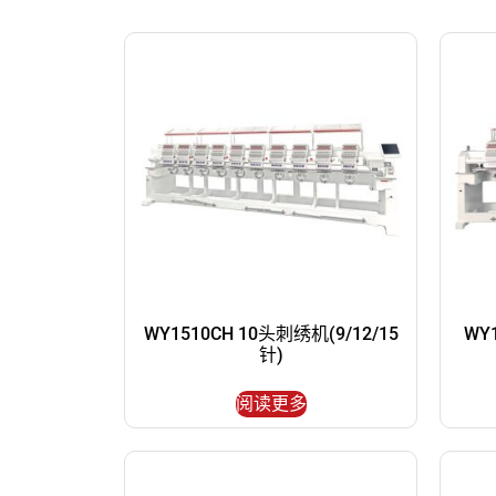
WY1510CH 10头刺绣机(9/12/15
WY
针)
阅读更多