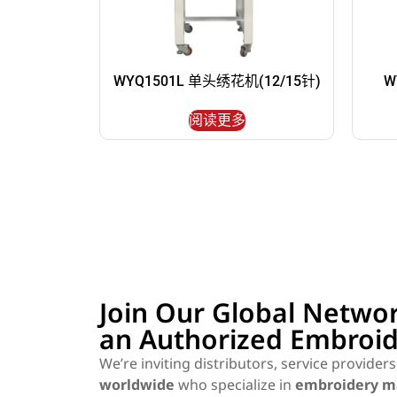
WYQ1501L 单头绣花机(12/15针)
W
阅读更多
Join Our Global Netwo
an Authorized Embroid
We’re inviting distributors, service provider
worldwide
who specialize in
embroidery ma