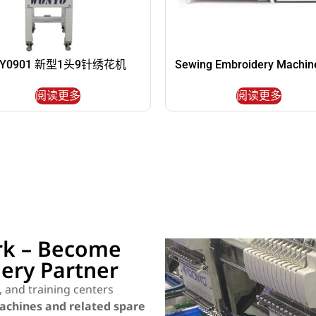
Y0901 新型1头9针绣花机
Sewing Embroidery Machin
阅读更多
阅读更多
rk – Become
ery Partner
s, and training centers
chines and related spare