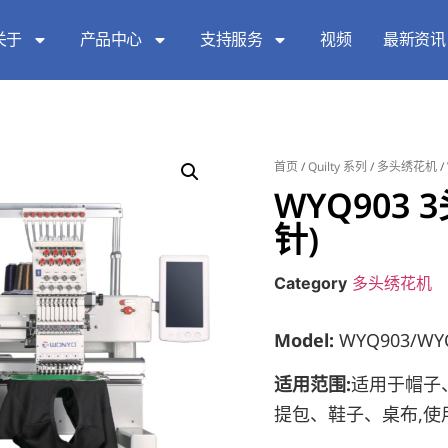
关于
产品中心
支持服务
视频
最新资讯
首页
/
Quilty 系列
/
多头绣花机
/
WYQ903 3
针)
Category
多头绣花机
Model:
WYQ903/WY
适用范围:
适用于帽子、
提包、鞋子、桌布,