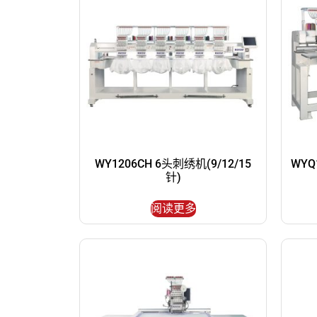
WY1206CH 6头刺绣机(9/12/15
WYQ
针)
阅读更多